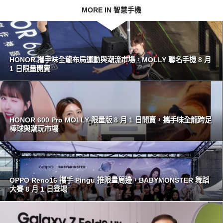
MORE IN 智慧手機
HONOR 攜手味全龍布局運動與潮流市場，MOLLY 聯名手機 8 月
1 日限量開賣
HONOR 600 Pro MOLLY 限量版 8 月 1 日開賣，攜手味全龍跨足
棒球與潮玩市場
OPPO Reno16 攜手 Pingu 推限量周邊，BABYMONSTER 舞蹈
大賽 8 月 1 日登場