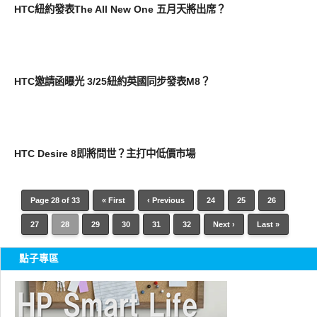
HTC紐約發表The All New One 五月天將出席？
智慧手機
HTC邀請函曝光 3/25紐約英國同步發表M8？
智慧手機
HTC Desire 8即將問世？主打中低價市場
Page 28 of 33
« First
‹ Previous
24
25
26
27
28
29
30
31
32
Next ›
Last »
點子專區