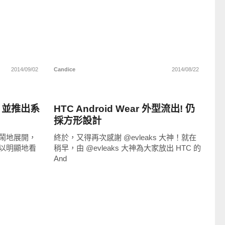
2014/09/02
Candice
2014/08/22
新奇產品
 並推出系
HTC Android Wear 外型流出! 仍
採方形設計
鬧鬧地展開，
終於，又得再次感謝 @evleaks 大神！就在
以明顯地看
稍早，由 @evleaks 大神為大家放出 HTC 的
And