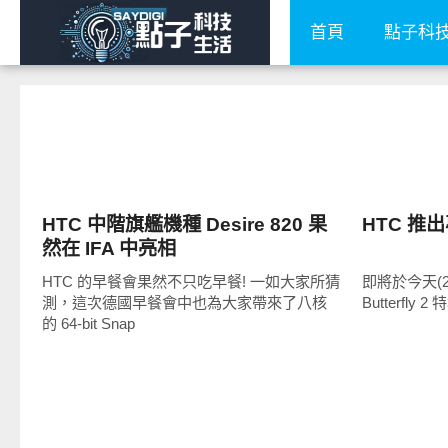
首頁
點子科
展場速報
展場速報
HTC 中階旗艦機種 Desire 820 果
HTC 推
然在 IFA 中亮相
HTC 的早餐會果然不只吃早餐! 一如大家所猜
即將於今天(2
測，這次德國早餐會中也為大家帶來了八核
Butterfl
的 64-bit Snap