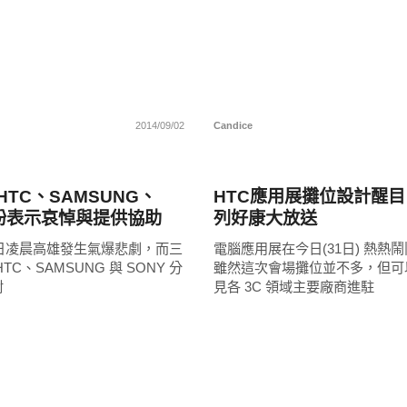
2014/09/02
Candice
展場速報
HTC、SAMSUNG、
HTC應用展攤位設計醒目
紛紛表示哀悼與提供協助
列好康大放送
 1 日凌晨高雄發生氣爆悲劇，而三
電腦應用展在今日(31日) 熱熱
TC、SAMSUNG 與 SONY 分
雖然這次會場攤位並不多，但可
對
見各 3C 領域主要廠商進駐