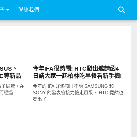
子
聯絡我們
展場速報
ASUS、
今年IFA很熱鬧! HTC發出邀請函4
TC等新品
日請大家一起柏林吃早餐看新手機!
電子展覽，在
今年的 IFA 好熱鬧!!! 不讓 SAMSUNG 和
而經過
SONY 的發表會接力搶走風采， HTC 竟然也
發出了