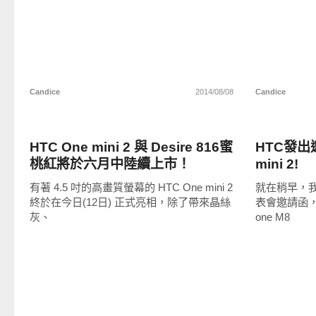
Candice
2014/08/08
Candice
展場速報
智慧手機
HTC One mini 2 與 Desire 816蜜
HTC發出
桃紅將於六月中陸續上市！
mini 2!
有著 4.5 吋的高畫質螢幕的 HTC One mini 2
就在稍早，我們收
終於在今日(12日) 正式亮相，除了帶來晶絲
表會邀請函，
灰、
one M8