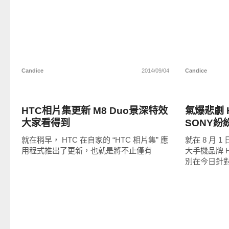
Candice
2014/09/04
Candice
軟體遊戲
科技速報
HTC相片集更新 M8 Duo景深特效
氣爆悲劇 
大家看得到
SONY
就在稍早， HTC 在自家的 “HTC 相片集” 應
就在 8 月
用程式推出了更新，也就是將不止僅有
大手機品牌 H
別在今日針