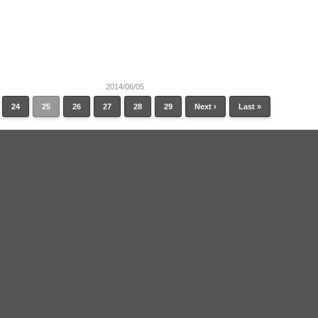
2014/06/05
24
25
26
27
28
29
Next ›
Last »