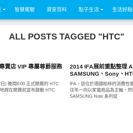
技
智慧駕駛
資安百科
點子生活
生活好點
ALL POSTS TAGGED "HTC"
展場速報
出專賣店 VIP 專屬尊爵服務
2014 IFA展前重點整理 
SAMSUNG、Sony、H
齊發!
日) 晚間8:00 正式開賣的 HTC
IFA，這位於德國柏林的消費性
y 2 特地趕在開賣前宣布啟動 HTC
往年一向以家電商品為主軸，然
SAMSUNG Note 系列從