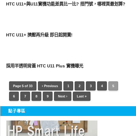
HTC U11+與U11實機功能差異比一比? 搭門號，哪裡買最划算?
智慧手機
HTC U11+ 擠壓再升級 即日起開賣!
智慧手機
採用半透明背蓋 HTC U11 Plus 實機曝光
Page 5 of 33
‹ Previous
1
2
3
4
5
6
7
8
9
Next ›
Last »
點子專區