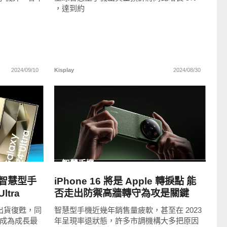
，達到約
2024/09/10
Kisplay
2024/08/30
READ
MORE
智慧手機
智慧型手
iPhone 16 將是 Apple 轉捩點 能
ltra
否走出防禦高牆轉守為攻是關鍵
的出貨復甦，同
智慧型手機近幾年銷售量疲軟，甚至在 2023
種成為成長最
年呈現率退狀態，許多市調機構大多把原因