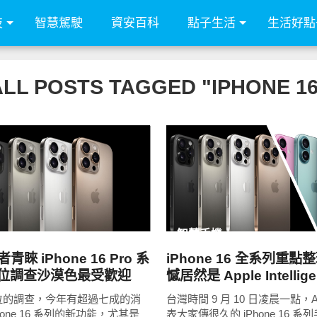
技
智慧駕駛
資安百科
點子生活
生活好點
ALL POSTS TAGGED "IPHONE 16
READ
READ
MORE
MORE
智慧手機
青睞 iPhone 16 Pro 系
iPhone 16 全系列重點
數位調查沙漠色最受歡迎
憾居然是 Apple Intellig
位的調查，今年有超過七成的消
台灣時間 9 月 10 日凌晨一點，A
hone 16 系列的新功能，尤其是
表大家傳很久的 iPhone 16 