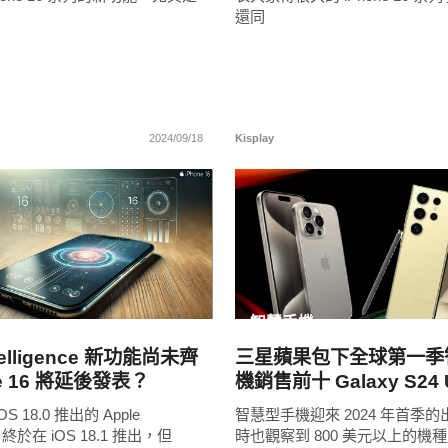
還同
2024/09/18
Kisplay
READ
READ
MORE
MORE
智慧手機
ntelligence 新功能尚未齊
三星蘋果包下全球第一季
ne 16 將延後發表？
機銷售前十 Galaxy S24 U
GenAI 功能奏效
 18.0 推出的 Apple
智慧型手機迎來 2024 年首季
nce，終於在 iOS 18.1 推出，但
時也觀察到 800 美元以上的機