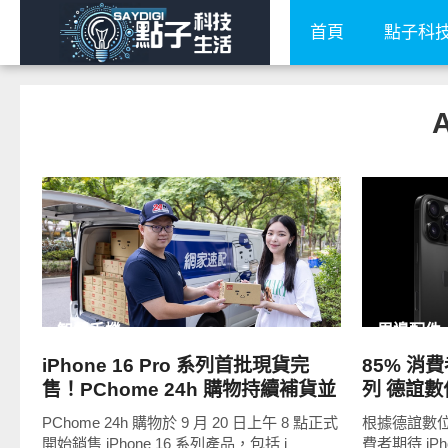
首頁
點子科
READ
MORE
智慧手機
周邊配件
iPhone 16 Pro 系列首批現貨完
85% 消費者
售！PChome 24h 購物持續補貨並
列 德誼
推出多種購機優惠
PChome 24h 購物於 9 月 20 日上午 8 點正式
根據德誼數
開始銷售 iPhone 16 系列產品，包括 i
費者期待 iP