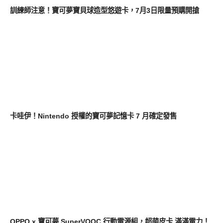
訓練師注意！寶可夢寶貝球造型悠遊卡，7月3日限量預購開搶
軟體遊戲
卡哇伊！Nintendo 授權的寶可夢記憶卡 7 月確定發售
新奇產品
OPPO x 寶可夢 SuperVOOC 行動電源組，超萌皮卡 滿滿電力！