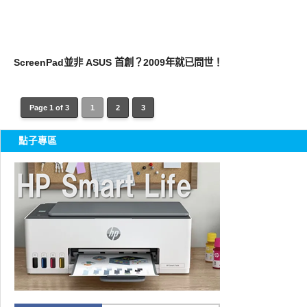
展場速報
ScreenPad並非 ASUS 首創？2009年就已問世！
Page 1 of 3
1
2
3
點子專區