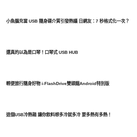
新奇產品
小魚腦充當 USB 隨身碟介質引發熱議 日網友：7 秒格式化一次？
展場速報
還真的以為是口琴！口琴式 USB HUB
周邊配件
輕便旅行隨身好物 i-FlashDrive雙頭龍Android特別版
周邊配件
這個USB冷熱箱 讓你飲料想多冷就多冷 要多熱有多熱！