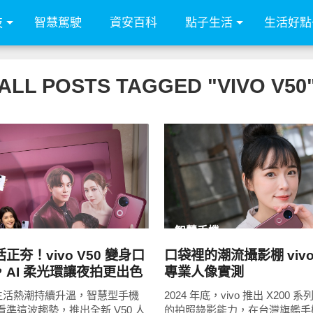
技
智慧駕駛
資安百科
點子生活
生活好點
ALL POSTS TAGGED "VIVO V50
READ
READ
MORE
MORE
智慧手機
正夯！vivo V50 變身口
口袋裡的潮流攝影棚 vivo 
AI 柔光環讓夜拍更出色
專業人像實測
生活熱潮持續升溫，智慧型手機
2024 年底，vivo 推出 X200
 也看準這波趨勢，推出全新 V50 人
的拍照錄影能力，在台灣旗艦手