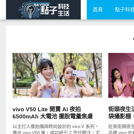
首頁
點子科
READ
MORE
智慧手機
智慧手機
vivo V50 Lite 開賣 AI 夜拍
街頭夜生活
6500mAh 大電池 擺脫電量焦慮
袋攝影棚，
以主打人像拍攝與時尚設計的 vivo V 系列，
近來街頭夜
推出 vivo V50 後，成功吸引 Z 世代關注，尤
品牌 vivo