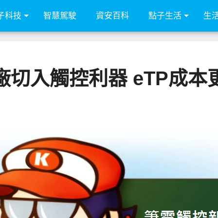
子科技
智慧駕駛
資安百科
點子生活
生
廠切入觸控利器 eTP成本