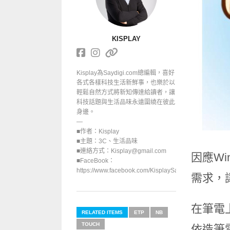
KISPLAY
Kisplay為Saydigi.com總編輯，喜好
各式各樣科技生活新鮮事，也樂於以
輕鬆自然方式將新知傳達給讀者，讓
科技話題與生活品味永遠圍繞在彼此
身邊。
—
■作者：Kisplay
■主題：3C、生活品味
■連絡方式：Kisplay@gmail.com
因應Wi
■FaceBook：
https://www.facebook.com/KisplaySayGoodbuy/
需求，
在筆電
RELATED ITEMS
ETP
NB
TOUCH
依造筆