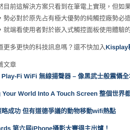
然目前這解決方案只看到在筆電上實現，但如果
，勢必對於原先占有極大優勢的純觸控廠勢必
，就端看使用者對於嵌入式觸控面板使用體驗
道更多更快的科技訊息嗎？還不快加入
Kispl
薦文章
s Play-Fi WiFi 無線揚聲器 – 像黑武士般震懾
ng Your World Into A Touch Screen 整
策略成功 但有道德爭議的動物移動wifi熱點
wards 第六屆iPhone攝影大賽得主出爐！