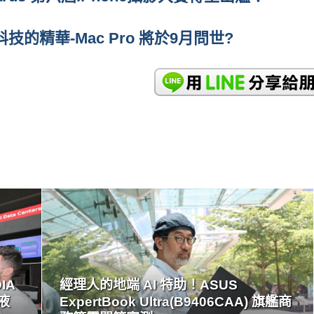
技的精華-Mac Pro 將於9月問世?
READ
MORE
IA
經理人的地端 AI 特助！ASUS
心液
ExpertBook Ultra(B9406CAA) 旗艦商