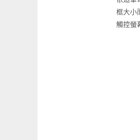
框大小
觸控螢