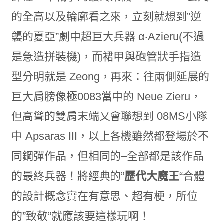
的全高以及輪廓看之來，立刻就想到”逆
襲的夏亞”劇中超巨大兵器 α‧Azieru(不過
是急造拼裝機)，而裙甲與砲管狀手指造
型分明就是 Zeong，再來：往兩側延展的
巨大肩膀像極0083當中的 Neue Zieru，
但高聳的雙肩末端又會聯想到 08MS小隊
中 Apsaras III，以上各機雖然都登場於不
同鋼彈作品，但相同的–全部都是該作品
的最終兵器！將經典的”
歷代大魔王
“合體
的設計概念實在有意思、超有梗，所位
的”致敬”就應該要這樣玩啊！