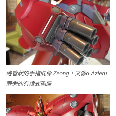
砲管狀的手指既像 Zeong，又像α‧Azieru
兩側的有線式砲座