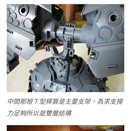
中間那根Ｔ型桿算是主要支架，為求支撐
力足夠所以是雙層結構