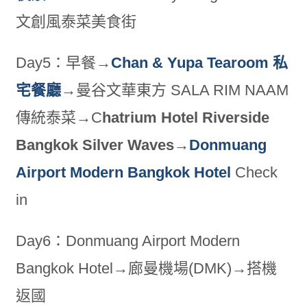
文創風泰菜美食街
Day5：早餐→
Chan & Yupa Tearoom 私
宅餐廳
→曼谷文華東方 SALA RIM NAAM
傳統泰菜→C
hatrium Hotel Riverside
Bangkok Silver Waves
→
Donmuang
Airport Modern Bangkok Hotel
Check
in
Day6：Donmuang Airport Modern
Bangkok Hotel→廊曼機場(DMK)→搭機
返國