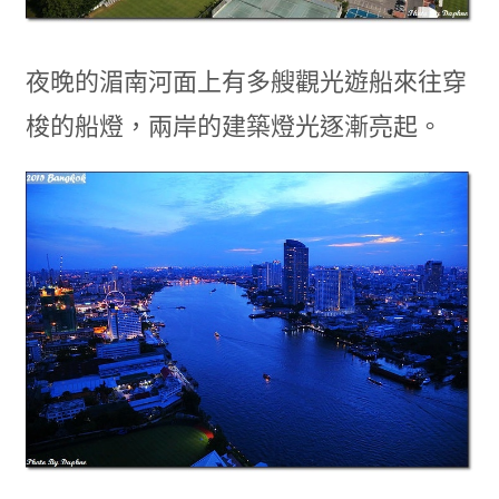
夜晚的湄南河面上有多艘觀光遊船來往穿
梭的船燈，兩岸的建築燈光逐漸亮起。