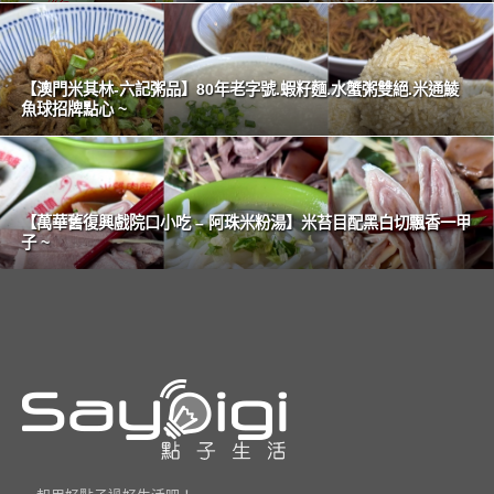
【澳門米其林-六記粥品】80年老字號.蝦籽麵.水蟹粥雙絕.米通鯪
魚球招牌點心 ~
【萬華舊復興戲院口小吃 – 阿珠米粉湯】米苔目配黑白切飄香一甲
子 ~