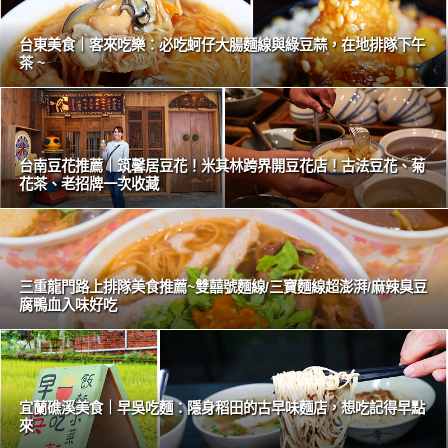
台東美食｜客來吃樂：必吃蚵仔大腸麵線與綠豆蒜，在地排隊下午
茶 ~
台南豆花推薦｜筑馨居豆花！米其林跨界開豆花店！古法豆花、菊
花茶、老招牌一次收藏
三重龍門路上排隊美食推薦~雙囍號麵線/三寶麵線超澎湃/麻辣臭豆
腐鴨血入味好吃
宜蘭礁溪美食｜早吳吃麵：隱身稻田的古早味麵店，想吃記得早點
來