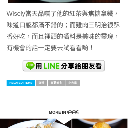
Wisely當天品嚐了他的紅茶與焦糖拿鐵，
味道口感都滿不錯的；而雞肉三明治很酥
香好吃，而且裡頭的醬料是美味的靈瑰，
有機會的話一定要去試看看喲！
RELATED ITEMS
咖啡
宜蘭美食
小火車
MORE IN 好好吃