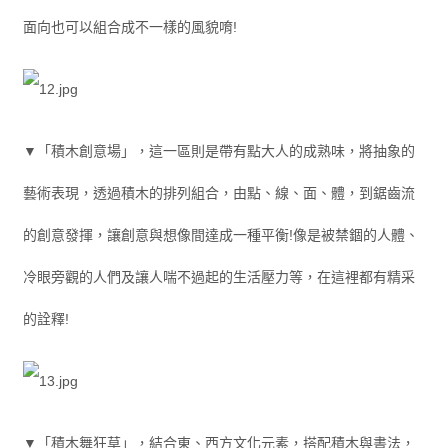
面向也可以組合成不一樣的風貌唷!
▼「積木創意場」，這一區則是帶有點大人的成熟味，將抽象的
藝術表現，透過積木的排列組合，由點、線、面、體，到鋸齒流
的創意發揮，讓創意與想像間達成一種平衡!像是被禁錮的人體、
冷眼旁觀的人們及讓人喘不過起的生活壓力等，在這裡都有精采
的詮釋!
▼「積木舞狂草」，結合東、西方文化元素，搭配積木與書法，