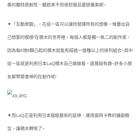
奏的獨特原創性，聽起來不但很舒服且還很優美呢~
▼「互動樂園」，在這一區可以讓你發揮所有的想像，堆疊出自
己想要的模樣!在積木的世界裡，每個人都是獨一無二的創作家，
因為每6塊8顆凸起的積木就能有超過一億種以上的排列組合~其中
這一區就是利用日本LaQ積木自己做做看，感覺超有趣~許多小朋
友都聚精會神的在創作呢!
▼而LaQ正是利用日本摺紙藝術的延伸，運用面與卡榫的鑲嵌概
念，讓積木轉彎了~