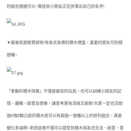
的組合通通可以~像這些小朋友正在拚湊出自己的名字!
▼最後就是販賣部啦!有各式各樣的積木禮盒，喜愛的朋友可別錯
過囉~
「會動的積木特展」不僅是最佳的玩具，也可以訓練小朋友的記
憶、邏輯、創意及想像，讓思考更為活絡又創新!大家一定也沒想
過6塊8顆凸起的積木就可以有超過一億種以上的排列組合，真是
變化多端啊~來到這裡不僅可以感受到積木與各式生活、創意、意