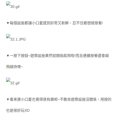
▼每個設施都讓小口愛感到好奇又新鮮，忍不住都想按按看!
▼一按下按鈕~遊樂設施果然就開始起飛啦!而且連續按著還會越
飛越快唷~
▼看來連小口愛也覺得很有趣呢~不敢坐遊樂設施沒關係，用按的
也是很好玩XD