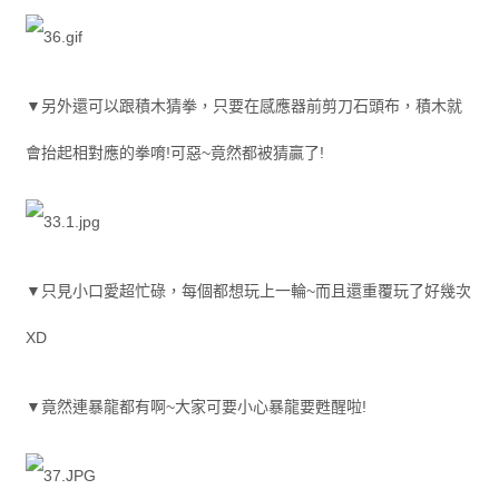
▼另外還可以跟積木猜拳，只要在感應器前剪刀石頭布，積木就
會抬起相對應的拳唷!可惡~竟然都被猜贏了!
▼只見小口愛超忙碌，每個都想玩上一輪~而且還重覆玩了好幾次
XD
▼竟然連暴龍都有啊~大家可要小心暴龍要甦醒啦!