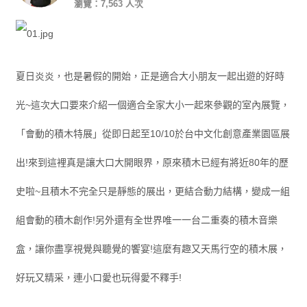
瀏覽：7,563 人次
夏日炎炎，也是暑假的開始，正是適合大小朋友一起出遊的好時
光~這次大口要來介紹一個適合全家大小一起來參觀的室內展覽，
「會動的積木特展」從即日起至10/10於台中文化創意產業園區展
出!來到這裡真是讓大口大開眼界，原來積木已經有將近80年的歷
史啦~且積木不完全只是靜態的展出，更結合動力結構，變成一組
組會動的積木創作!另外還有全世界唯一一台二重奏的積木音樂
盒，讓你盡享視覺與聽覺的饗宴!這麼有趣又天馬行空的積木展，
好玩又精采，連小口愛也玩得愛不釋手!