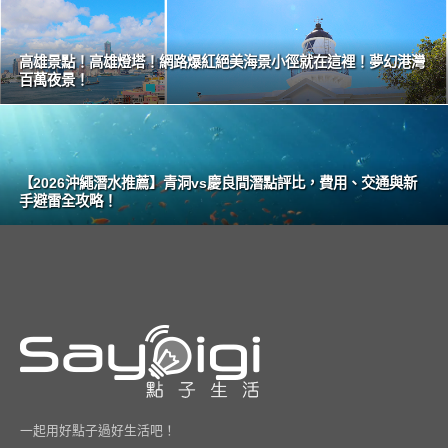
高雄景點！高雄燈塔！網路爆紅絕美海景小徑就在這裡！夢幻港灣
百萬夜景！
【2026沖繩潛水推薦】青洞vs慶良間潛點評比，費用、交通與新
手避雷全攻略！
一起用好點子過好生活吧！