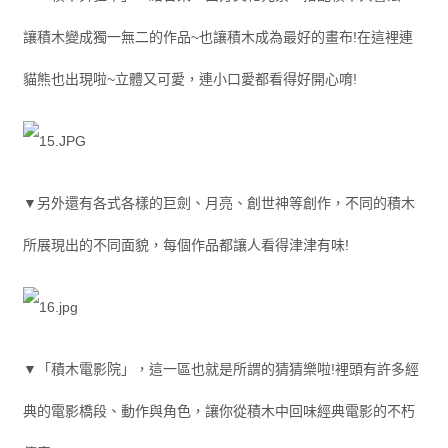
讓積木變成獨一無二的作品~也讓積木成為最好的畫布!在這裡連
貓熊也出現啦~立體又可愛，連小口愛都看得好開心唷!
▼另外還有各式各樣的巨劍、月亮、創世神等創作，不同的積木
所展現出的不同面貌，每個作品都讓人看得津津有味!
▼「積木電影院」，這一區也就是所謂的猜猜樂啦!裡頭有許多經
典的電影橋段、動作與角色，讓你從積木中回味經典電影的不朽