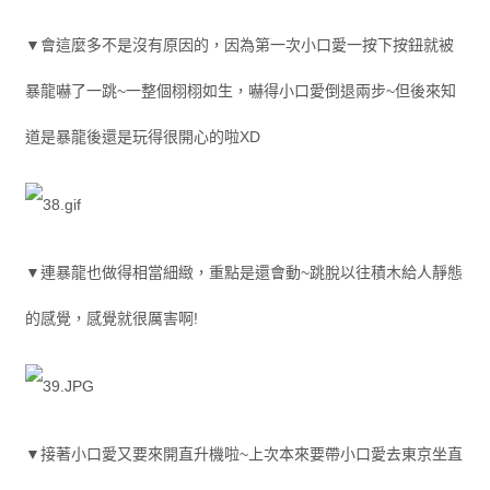
▼會這麼多不是沒有原因的，因為第一次小口愛一按下按鈕就被
暴龍嚇了一跳~一整個栩栩如生，嚇得小口愛倒退兩步~但後來知
道是暴龍後還是玩得很開心的啦XD
▼連暴龍也做得相當細緻，重點是還會動~跳脫以往積木給人靜態
的感覺，感覺就很厲害啊!
▼接著小口愛又要來開直升機啦~上次本來要帶小口愛去東京坐直