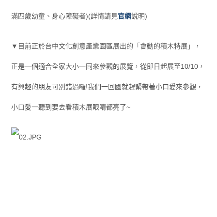
滿四歲幼童、身心障礙者)(詳情請見
官網
說明)
▼目前正於台中文化創意產業園區展出的「會動的積木特展」，
正是一個適合全家大小一同來參觀的展覽，從即日起展至10/10，
有興趣的朋友可別錯過囉!我們一回國就趕緊帶著小口愛來參觀，
小口愛一聽到要去看積木展眼睛都亮了~