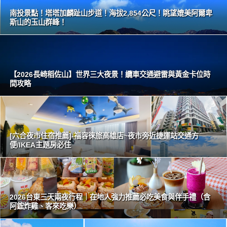
南投景點！塔塔加麟趾山步道！海拔2,854公尺！眺望媲美阿爾卑
斯山的玉山群峰！
【2026長崎稻佐山】世界三大夜景！纜車交通避雷與黃金卡位時
間攻略
[六合夜市住宿推薦]-福容徠旅高雄店~夜市旁近捷運站交通方
便/IKEA主題房必住
2026台東三天兩夜行程｜在地人強力推薦必吃美食與伴手禮（含
阿鋐炸雞、客來吃樂）