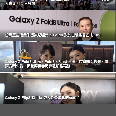
大賽 8 月 1 日登場
台灣三星摺疊手機策略曝光 Z Fold8 系列目標銷售占比 15%
Galaxy Z Fold8 Ultra、Fold8、Flip8 台灣上市資訊：售價、預
購方案先看，再掌握摺疊與穿戴新品亮點
Galaxy Z Flip8 動手玩 更大外螢幕真的有感？