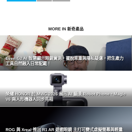
MORE IN 新奇產品
Even G2 AI 智慧顯示眼鏡實測，擺脫笨重與隱私疑慮，把生產力
工具自然融入日常配戴！
榮耀 HONOR 於 MWC 2026 展示 AI 願景 Robot Phone、Magic
V6 與人形機器人同步亮相
ROG 與 Xreal 推出 R1 AR 遊戲眼鏡 主打可變式虛擬螢幕與輕量