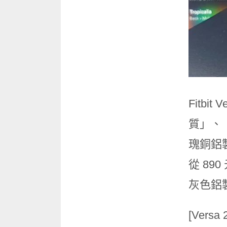
Fitb
質」、
瑰銅鋁製
從 89
灰色鋁
[Versa