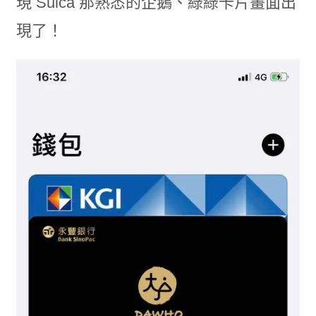
現 Suica 那熟悉的企鵝、綠綠卡片畫面出
現了！