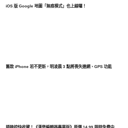
iOS 版 Google 地圖「無痕模式」也上線囉！
軟體遊戲
舊款 iPhone 若不更新，明凌晨 3 點將喪失連網、GPS 功能
軟體遊戲
語錄控快收藏！《漢堡編輯器專業版》原價 14.99 限時免費中