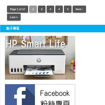
Page 1 of 17
1
2
3
4
5
Next ›
Last »
點子專區