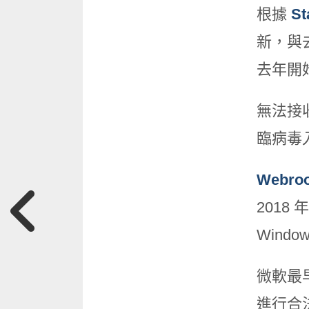
根據
S
新，與去
去年開始
無法接
臨病毒
Webr
2018
Wind
微軟最早
進行合