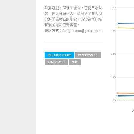
熱愛遊戲，但很少破關，喜愛日本時
裝，但大多買不起，雖然到了看表演
會避開衝撞區的年紀，仍會為新科技
和漫威電影感到興奮。
聯絡方式：8bitgaoooo@gmail.com
RELATED ITEMS
WINDOWS 10
WINDOWS 7
微軟