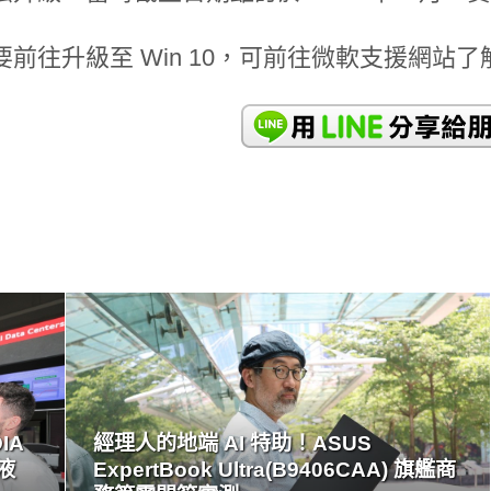
要前往升級至 Win 10，可前往微軟支援網站
READ
MORE
IA
經理人的地端 AI 特助！ASUS
心液
ExpertBook Ultra(B9406CAA) 旗艦商