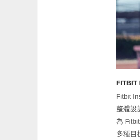
FITBI
Fitbi
整體設
為 Fi
多種目