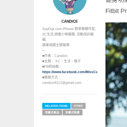
Fitb
CANDICE
SayDigi.com iPhone 教學專欄作家;
3C生活,周邊小物編輯; 活動採訪編
輯;
蘋果相關主題報導.
—
■作者：Candice
■主題：３C、生活、親子
■FB粉絲團：
https://www.facebook.com/MissCandice112
■連絡方式：
candice9112@gmail.com
RELATED ITEMS
FITBIT
穿戴式產品
穿戴式裝置