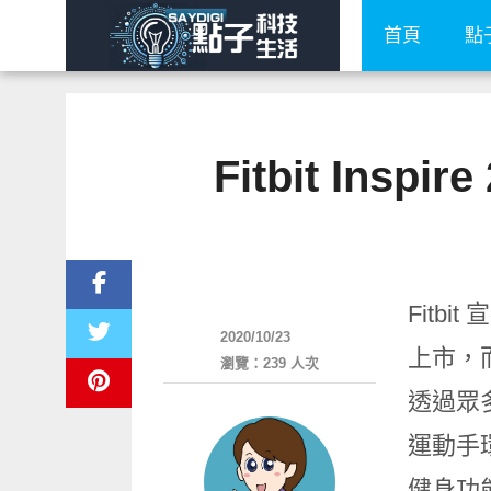
首頁
點
Fitbit Ins
新奇產品
Fitb
2020/10/23
上市，而旗
瀏覽：239 人次
透過眾
運動手環
健身功能