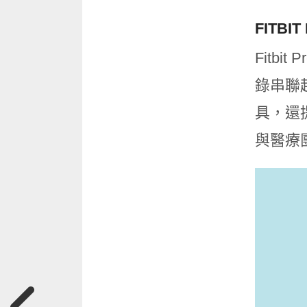
FITB
Fitb
錄串聯
具，還
與醫療團