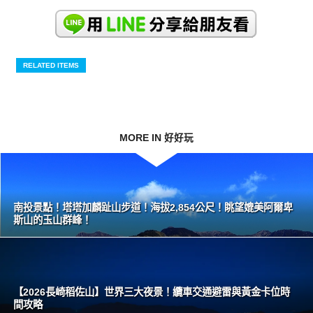
RELATED ITEMS
MORE IN 好好玩
南投景點！塔塔加麟趾山步道！海拔2,854公尺！眺望媲美阿爾卑
斯山的玉山群峰！
【2026長崎稻佐山】世界三大夜景！纜車交通避雷與黃金卡位時
間攻略