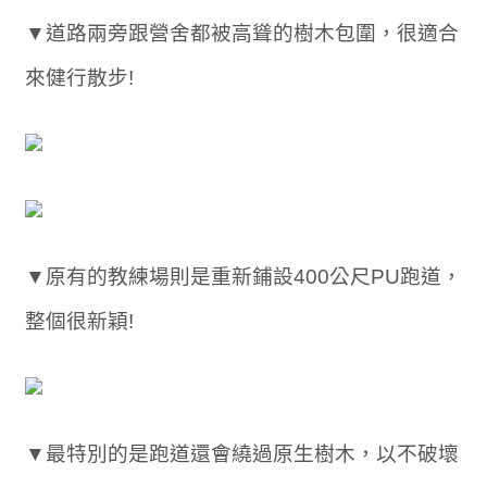
▼道路兩旁跟營舍都被高聳的樹木包圍，很適合
來健行散步!
▼原有的教練場則是重新鋪設400公尺PU跑道，
整個很新穎!
▼最特別的是跑道還會繞過原生樹木，以不破壞