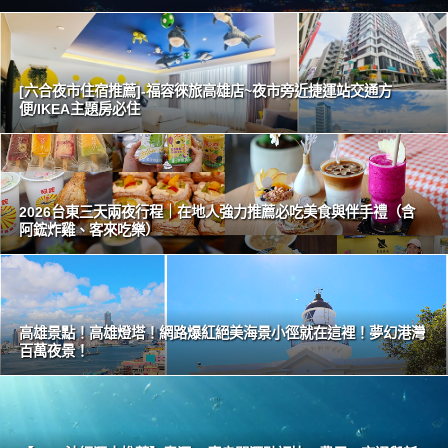
[六合夜市住宿推薦]-福容徠旅高雄店~夜市旁近捷運站交通方
便/IKEA主題房必住
2026台東三天兩夜行程｜在地人強力推薦必吃美食與伴手禮（含
阿鋐炸雞、客來吃樂）
高雄景點！高雄燈塔！網路爆紅絕美海景小徑就在這裡！夢幻港灣
百萬夜景！