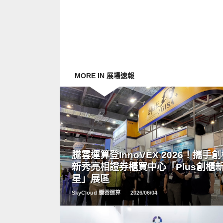
MORE IN 展場速報
READ
MORE
騰雲運算登InnoVEX 2026！攜手
新秀亮相證券櫃買中心「Plus創櫃
星」展區
SkyCloud 騰雲運算
2026/06/04