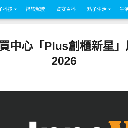
子科技
智慧駕駛
資安百科
點子生活
生
中心「Plus創櫃新星」展區
2026