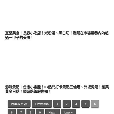
好好吃
宜蘭美食｜長春小吃店！米粉湯、黑白切！隱藏在市場邊巷內內超
過一甲子的美味！
好好玩
澎湖景點｜台版小希臘！IG熱門打卡景點三仙塔、外垵漁港！絕美
黃金日落！順遊路線報你知！
Page 5 of 24
‹ Previous
1
2
3
4
5
6
7
8
9
Next ›
Last »