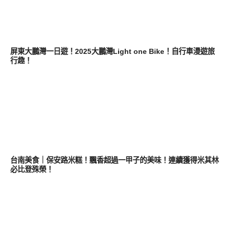
好好玩
屏東大鵬灣一日遊！2025大鵬灣Light one Bike！自行車漫遊旅
行趣！
好好吃
台南美食｜保安路米糕！飄香超過一甲子的美味！連續獲得米其林
必比登殊榮！