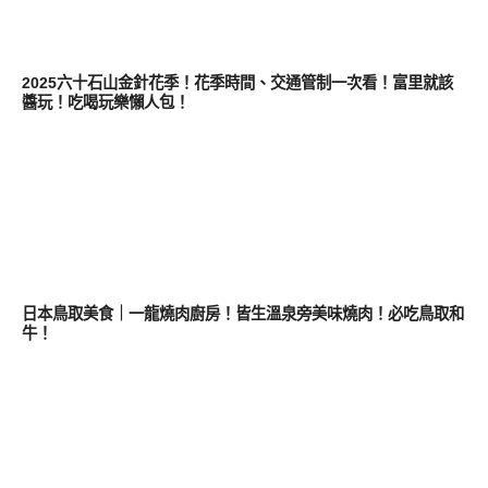
好好吃
2025六十石山金針花季！花季時間、交通管制一次看！富里就該
醬玩！吃喝玩樂懶人包！
好好吃
日本鳥取美食｜一龍燒肉廚房！皆生溫泉旁美味燒肉！必吃鳥取和
牛！