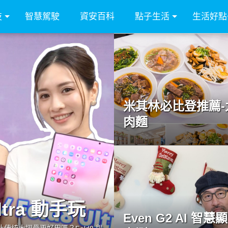
技
智慧駕駛
資安百科
點子生活
生活好點
米其林必比登推薦-
肉麵
Ultra 動手玩
Even G2 AI 智