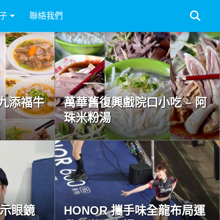
子
聯絡我們
九添福牛
萬華舊復興戲院口小吃 – 阿
珠米粉湯
慧顯示眼鏡
HONOR 攜手味全龍布局運