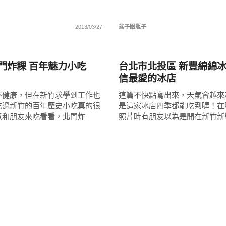
2013/03/27
盆子跟瓶子
好好吃
門炸粿 百年魅力小吃
台北市北投區 新豐綿綿冰
信最愛的冰店
不健康，但在新竹求學到工作也
這篇不快點寫出來，天氣會越來
吃過新竹的百年歷史小吃真的很
是這家冰店四季都能吃到喔！在
意和朋友來吃看看，北門炸
照片時有朋友以為是開在新竹新