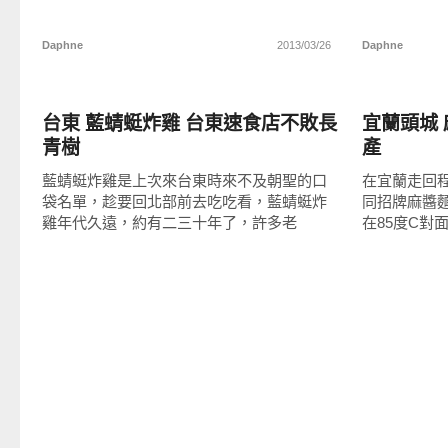
Daphne
2013/03/26
Daphne
好好吃
好好吃
台東 藍蜻蜓炸雞 台東速食店不敗長
宜蘭頭城
青樹
產
藍蜻蜓炸雞是上次來台東時來不及朝聖的口
在宜蘭走回
袋名單，趁要回北部前去吃吃看，藍蜻蜓炸
同招牌麻醬
雞年代久遠，約有二三十年了，許多老
在85度C對