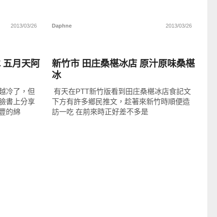
2013/03/26
Daphne
2013/03/26
好好吃
 五月天阿
新竹市 田庄桑椹冰店 原汁原味桑椹
冰
越冷了，但
有天在PTT新竹版看到田庄桑椹冰店食記文
臉書上分享
下方有許多鄉民推文，趁著來新竹時順便造
豐的綿
訪一吃 在前來時正好差不多是