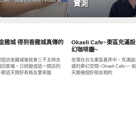
統大摺疊更好用嗎？Fold8 與
實測
好好吃
 金雞城 得到香雞城真傳的
Okaeli Cafe~東區充
幻咖啡廳~
然造訪金雞城後就會三不五時去
坐落在台北東區巷弄中、充滿設
雞回家嗑，已經變成這一間店的
感的夢幻空間~Okaeli Cafe~
午節這天剛好有格友要來龍
天跟幾個好朋友相約