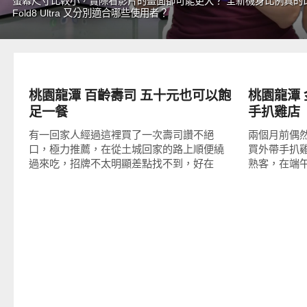
螢幕尺寸比較小，實際看影片的畫面卻可能更大？ 全新機身比例真的比傳
Fold8 Ultra 又分別適合哪些使用者？
好好吃
好好吃
桃園龍潭 百齡壽司 五十元也可以飽
桃園龍潭
足一餐
手扒雞店
有一回家人經過這裡買了一次壽司讚不絕
兩個月前偶
口，極力推薦，在從土城回家的路上順便繞
買外帶手扒
過來吃，招牌不太明顯差點找不到，好在
熟客，在端