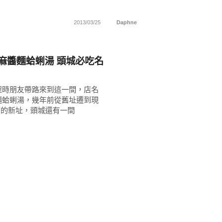
2013/03/25
Daphne
 麻醬麵蛤蜊湯 頭城必吃名
程時朋友帶路來到這一間，店名
麵蛤蜊湯，幾年前從舊址遷到現
面的新址，頭城還有一間