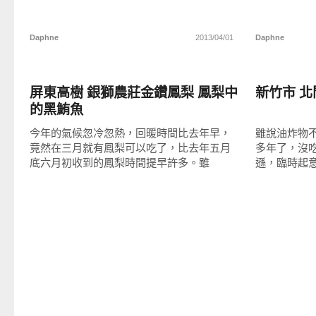
Daphne
2013/04/01
Daphne
好好吃
好好吃
屏東高樹 銀獅農莊金鑽鳳梨 鳳梨中
新竹市 北
的黑鮪魚
今年的氣候忽冷忽熱，回暖時間比去年早，
雖說油炸物
竟然在三月就有鳳梨可以吃了，比去年五月
多年了，沒
底六月初收到的鳳梨時間提早許多。雖
遜，臨時起