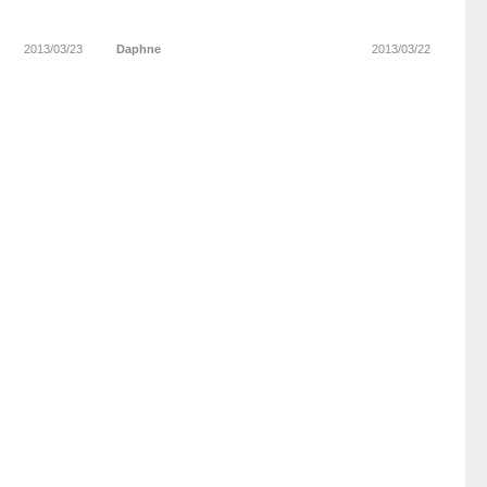
2013/03/23
Daphne
2013/03/22