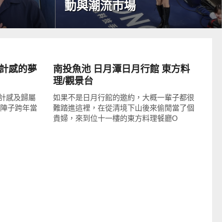
動與潮流市場
好好吃
滿設計感的夢
南投魚池 日月潭日月行館 東方料
理/觀景台
計感及歸屬
如果不是日月行館的邀約，大概一輩子都很
~ 前陣子跨年當
難踏進這裡，在從清境下山後來偷閒當了個
貴婦，來到位十一樓的東方料理餐廳O