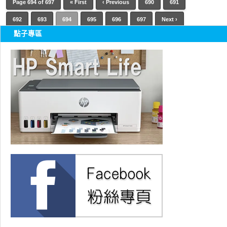
Page 694 of 697
« First
‹ Previous
690
691
692
693
694
695
696
697
Next ›
點子專區