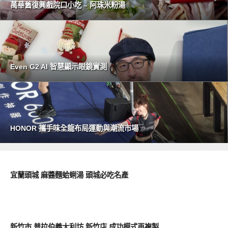
萬華舊復興戲院口小吃 – 阿珠米粉湯
Even G2 AI 智慧顯示眼鏡實測
HONOR 攜手味全龍布局運動與潮流市場
好好吃
宜蘭頭城 麻醬麵蛤蜊湯 頭城必吃名產
好好吃
新竹市 普拉伯義大利坊 新竹店 成功模式再複製