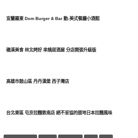
好好吃
宜蘭羅東 Dom Burger & Bar 動-美式餐廳小酒館
好好吃
礁溪美食 林北烤好 串燒居酒屋 分店開張升級版
好好吃
高雄市鼓山區 丹丹漢堡 西子灣店
好好吃
台北東區 屯京拉麵敦南店 絕不妥協的道地日本拉麵風味