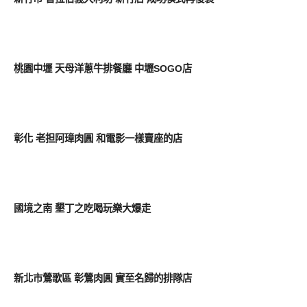
好好吃
桃園中壢 天母洋蔥牛排餐廳 中壢SOGO店
好好吃
彰化 老担阿璋肉圓 和電影一樣賣座的店
好好吃
國境之南 墾丁之吃喝玩樂大爆走
好好吃
新北市鶯歌區 彰鶯肉圓 實至名歸的排隊店