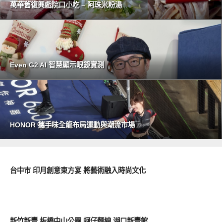
萬華舊復興戲院口小吃 – 阿珠米粉湯
Even G2 AI 智慧顯示眼鏡實測
HONOR 攜手味全龍布局運動與潮流市場
好好吃
台中市 印月創意東方宴 將藝術融入時尚文化
好好吃
新竹新豐 板橋中山公園 蚵仔麵線 湖口新豐館