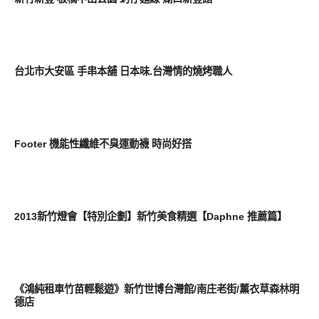
好好吃
台北市大安區 手串本舖 日本味.台灣情的燒烤職人
好好吃
Footer 機能性纖維不臭運動襪 時尚好搭
好好吃
2013新竹燈會【特別企劃】新竹美食精選【Daphne 推薦篇】
好好吃
《鴻純租車竹苗輕鬆遊》新竹世博台灣館/南庄老街/薰衣草森林明
德店