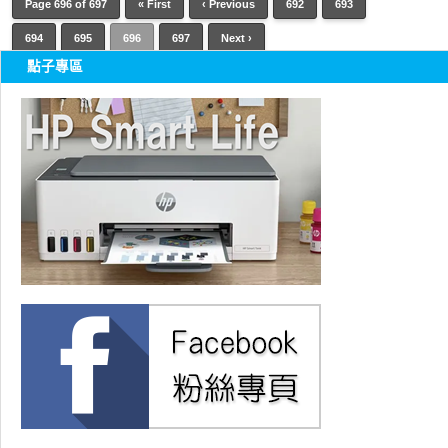
Page 696 of 697
« First
‹ Previous
692
693
694
695
696
697
Next ›
點子專區