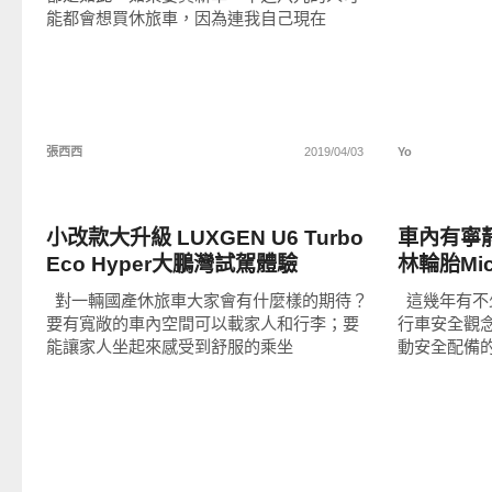
能都會想買休旅車，因為連我自己現在
張西西
2019/04/03
Yo
智慧駕駛
智慧駕駛
小改款大升級 LUXGEN U6 Turbo
車內有寧
Eco Hyper大鵬灣試駕體驗
林輪胎Mich
車胎體驗
對一輛國產休旅車大家會有什麼樣的期待？
這幾年有不
要有寬敞的車內空間可以載家人和行李；要
行車安全觀
能讓家人坐起來感受到舒服的乘坐
動安全配備