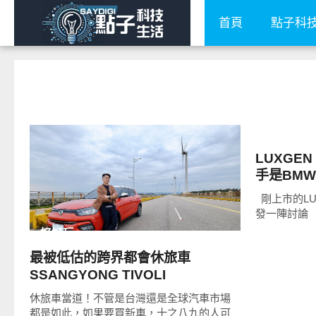
首頁
點子科
智慧駕駛
LUXGEN
READ
MORE
手是BMW X
剛上市的LU
發一陣討論
好好玩
最被低估的跨界都會休旅車
SSANGYONG TIVOLI
休旅車當道！不管是台灣還是全球汽車市場
都是如此，如果要買新車，十之八九的人可