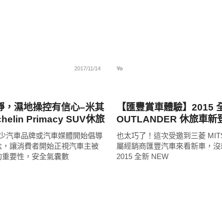
2017/11/14
Yo
科技速報
靜，濕地操控有信心–米其
【匯豐賞車體驗】2015 全
elin Primacy SUV休旅
OUTLANDER 休旅車
心得
改款 SUV 跟你看風景
少汽車品牌或汽車媒體開始倡導
也太巧了！這次受邀到三菱 MITSU
念，讓消費者開始正視汽車主被
屬經銷商匯豐汽車來看新車，沒
的重要性，安全氣囊數
2015 全新 NEW