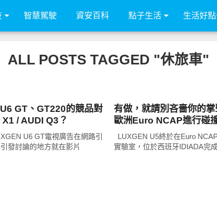
技
智慧駕駛
資安百科
點子生活
生活好點
ALL POSTS TAGGED "休旅車"
其他
 U6 GT、GT220的競品對
有做，就請別吝嗇你的掌聲
1 / AUDI Q3？
歐洲Euro NCAP進行碰
產車唯一主動揭露法規碰
XGEN U6 GT電視廣告在網路引
LUXGEN U5終於在Euro NC
果!
 引發討論的地方就在影片
實驗室，位於西班牙IDIADA完