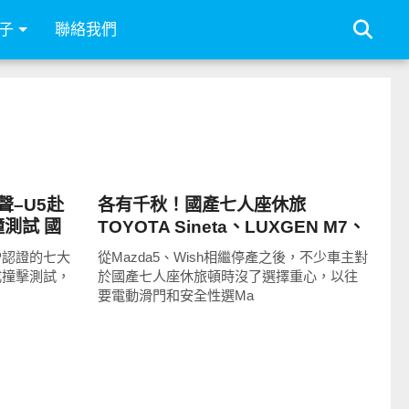
子
聯絡我們
智慧駕駛
–U5赴
各有千秋！國產七人座休旅
撞測試 國
TOYOTA Sineta、LUXGEN M7、
撞測試成
KIA Carens不能只看價格做選擇
AP認證的七大
從Mazda5、Wish相繼停產之後，不少車主對
成撞擊測試，
於國產七人座休旅頓時沒了選擇重心，以往
要電動滑門和安全性選Ma