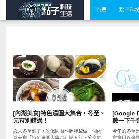
首頁
點子科
READ
MORE
好好吃
好好吃
[內湖美食]特色湯圓大集合，冬至、
[Googl
元宵別錯過！
數一下千
歲末冬至到了，吃湯圓囉～胖胖顰做一個內
今年的冬至是
湖美食「特色湯圓大集合」懶人包，分享給
會食用以米