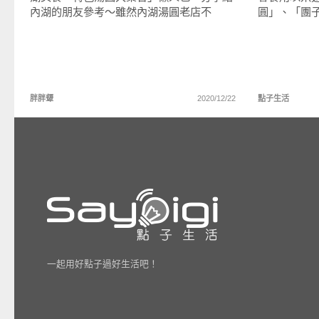
內湖的朋友參考～雖然內湖湯圓老店不
圓」、「團
胖胖顰
2020/12/22
點子生活
一起用好點子過好生活吧！