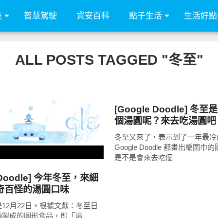
技
智慧駕駛
資安百科
點子生活
生活好點
ALL POSTS TAGGED "冬至"
好好吃
[Google Doodle] 冬
READ
MORE
個湯圓呢？來去吃湯圓吧
冬至又來了，表示到了一年最冷
Google Doodle 都畫出編圍
是不是會來去吃個
e Doodle] 今年冬至，來細
奇百怪的湯圓口味
12月22日。根據文獻：冬至日
麵製成的圓形食品，即「湯