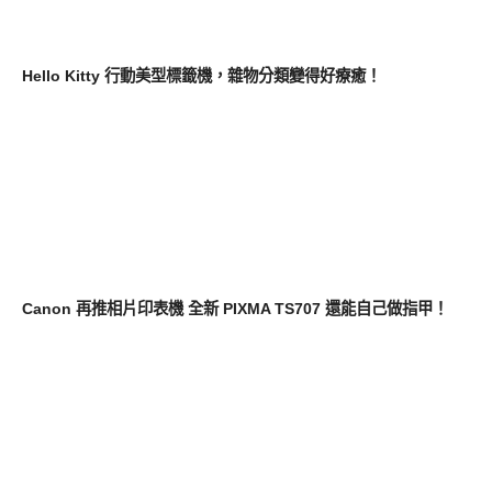
新奇產品
Hello Kitty 行動美型標籤機，雜物分類變得好療癒！
生活家電
Canon 再推相片印表機 全新 PIXMA TS707 還能自己做指甲！