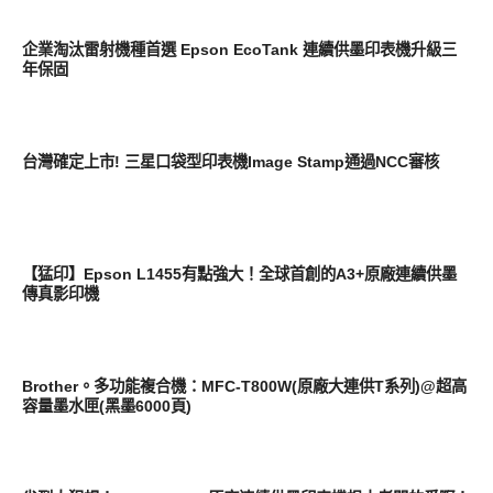
新奇產品
企業淘汰雷射機種首選 Epson EcoTank 連續供墨印表機升級三
年保固
周邊配件
台灣確定上市! 三星口袋型印表機Image Stamp通過NCC審核
周邊配件
【猛印】Epson L1455有點強大！全球首創的A3+原廠連續供墨
傳真影印機
周邊配件
Brother。多功能複合機：MFC-T800W(原廠大連供T系列)@超高
容量墨水匣(黑墨6000頁)
周邊配件