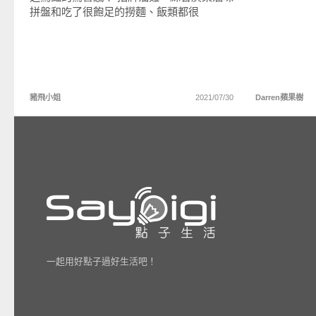
都可以
拼盤和吃了很飽足的撈麵、飯類都很
豬飛小姐
2021/07/30
Darren蘋果樹
一起用好點子過好生活吧！