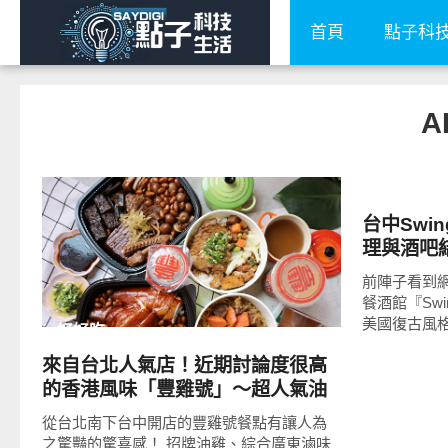
首頁
點子科
A
好好吃
台中Swi
READ
MORE
理與酒吧
中人氣有
前陣子看到
酒館
餐酒館『Sw
美國復古風格
好好吃
來自台北人氣店！近期討論度很高
的香港風味「豐雞號」～超人氣油
雞最高單日售出300隻！招牌油雞
從台北南下台中開店的豐雞號餐點有讓人為
飯、滷味拼盤都很推薦！外帶外送
之驚豔的驚喜感！ 招牌油雞、綜合廣東滷味