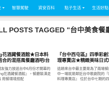
技
智慧駕駛
資安百科
點子生活
生活好點
LL POSTS TAGGED "台中美食餐
好好吃
ng花酒藏餐酒館★日本料
『台中西屯區』四季彩創
結合的混搭風餐廳酒吧/台
理專賣店★精緻美味日式
正妹出沒調酒又好喝的餐
居酒屋般的熱情溫度/日
網友強力放送台中6月份才開幕的
這趟來台中最主要是為了兩場餐
理/鮨樂姐妹店
ing花酒藏餐酒館』，餐廳裝潢走
中一場就是鄰近台中歌劇院的『
 用餐環境搭配
料理專賣店』 位於台中七期的