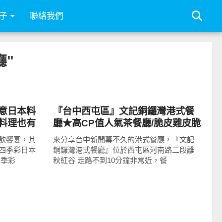
子
聯絡我們
廳"
好好吃
意日本料
『台中西屯區』文記銅鑼灣港式餐
料理也有
廳★高CP值人氣茶餐廳/脆皮雞皮脆
式無菜單料
肉嫩晚去吃不到/鴨肉和芋泥完美結
飲饗宴，其
來分享台中新開幕不久的港式餐廳，『文記
合的香酥鴨
四季彩日本
銅鑼灣港式餐廳』位於西屯區河南路二段離
四季彩
秋紅谷 走路不到10分鐘非常近，餐