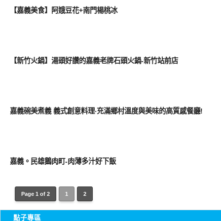
【嘉義美食】阿娥豆花+南門楊桃冰
好好吃
【新竹火鍋】湯頭好讚的嘉義老牌石頭火鍋-新竹站前店
好好吃
嘉義碗美煮義 義式創意料理‧充滿鄉村溫度與美味的高質感餐廳!
好好吃
嘉義。民雄鵝肉町-肉薄多汁好下飯
Page 1 of 2
1
2
點子專區