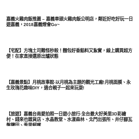
好好吃
嘉義火雞肉飯推薦 – 嘉義車頭火雞肉飯公明店，鄰近好吃好玩一日
遊嘉義，2018嘉義燈會Go~
圖文觀點
【宅配】方塊土司難怪秒殺！麵包好香餡料又紮實，線上購買超方
便！在家直接還原出爐狀態
好好玩
【嘉義景點】月桃故事館‧以月桃為主題的觀光工廠!月桃面膜、永
生玫瑰花趣味DIY，適合親子一起來玩耍!
好好吃
【旅遊】嘉義台南愛拍照一日遊小旅行‧全台最大好美里3D彩繪
村、錢來也雜貨店、水晶教堂、水漾森林、北門出張所、井仔腳瓦
盤鹽田、秀里蚵嗲
好好吃