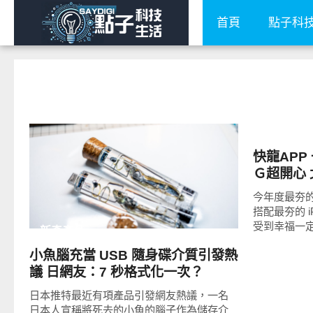
首頁
點子科
周邊配件
快龍APP 
READ
MORE
Ｇ超開心
實況直擊
今年度最夯
搭配最夯的 iP
受到幸福一
新奇產品
小魚腦充當 USB 隨身碟介質引發熱
議 日網友：7 秒格式化一次？
日本推特最近有項產品引發網友熱議，一名
日本人宣稱將死去的小魚的腦子作為儲存介