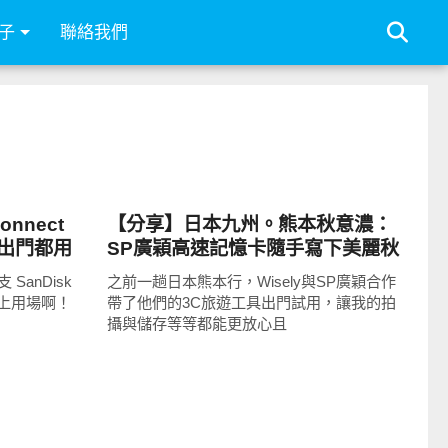
子
聯絡我們
科技速報
onnect
【分享】日本九州。熊本秋意濃：
出門都用
SP廣穎高速記憶卡隨手寫下美麗秋
色和旅遊記憶
anDisk
之前一趟日本熊本行，Wisely與SP廣穎合作
得上用場啊！
帶了他們的3C旅遊工具出門試用，讓我的拍
攝與儲存等等都能更放心且