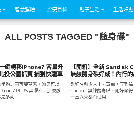
技
智慧駕駛
資安百科
點子生活
生活好點
ALL POSTS TAGGED "隨身碟"
周邊配件
一鍵轉移iPhone7 容量升
【開箱】全新 Sandisk C
 北投公園抓寶 捕獲快龍車
無線隨身碟好威！內行的
這招
的手遊非寶可夢莫屬，如果可以
剛好在和家人出去玩前，弄到這支 S
hone 7 PLUS 黑曜岩，那麼感
Connect 無線隨身碟，剛好派
定是多到
一直以來都有使用