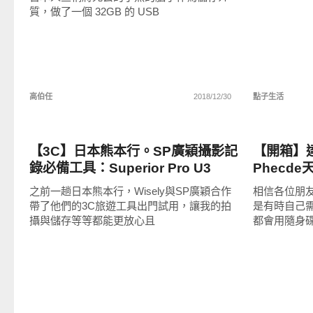
質，做了一個 32GB 的 USB
高伯任
2018/12/30
點子生活
新奇產品
點子科技
【3C】日本熊本行。SP廣穎攝影記
【開箱】達
錄必備工具：Superior Pro U3
Phecd
SDXC 64GB高速記憶卡、USB3.0
紋編碼辨識
之前一趟日本熊本行，Wisely與SP廣穎合作
相信各位朋友
多合一讀卡機、Armor A65軍規防
帶了他們的3C旅遊工具出門試用，讓我的拍
是有時自己
震硬碟、S102 超薄行動電源
攝與儲存等等都能更放心且
都會用隨身