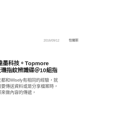
2016/09/12
恰爾斯
墨科技。Topmore
e天璣指紋辨識碟＠10組指
&USB 3.0存取
都和Wisely有相同的經驗，就
需要傳送資料或是分享檔案時，
碟來做內容的傳遞，