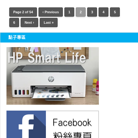
Page 2 of 54
‹ Previous
1
2
3
4
5
6
Next ›
Last »
點子專區