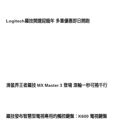
其他
Logitech羅技開運迎龍年 多重優惠即日開跑
平板筆電電腦
滑鼠界王者羅技 MX Master 3 登場 滾輪一秒可捲千行
新奇產品
羅技發布智慧型電視專用的觸控鍵盤：K600 電視鍵盤