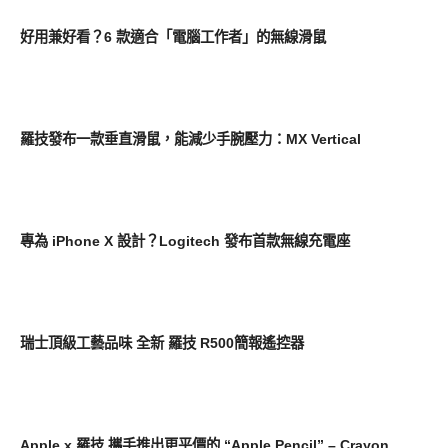
周邊配件
好用兼好看？6 款適合「電腦工作者」的無線滑鼠
新奇產品
羅技發布一款垂直滑鼠，能減少手腕壓力：MX Vertical
新奇產品
專為 iPhone X 設計？Logitech 發布首款無線充電座
周邊配件
瑞士頂級工藝品味 全新 羅技 R500簡報遙控器
周邊配件
Apple x 羅技 攜手推出更平價的 “Apple Pencil” – Crayon