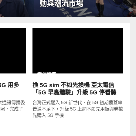
動與潮流市場
READ
MORE
電信資費
5G 用多
換 5G sim 不如先換機 亞太電信
「5G 早鳥體驗」升級 5G 停看聽
國家通訊傳播委
台灣正式邁入 5G 新世代，在 5G 初期覆蓋率
許執照，完成了
普遍不足下，升級 5G 上網不如先用振興券搶
先購入 5G 手機