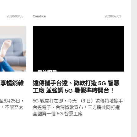
2020/08/05
Candice
2020/07/03
READ
MORE
電信資費
富享暢銷雜
遠傳攜手台達、微軟打造 5G 智慧
工廠 並強調 5G 暑假準時開台！
8月25日，
5G 戰開打在即，今天 （8 日）遠傳特地攜手
動，不限亞太
台達電子、台灣微軟宣布，三方將共同打造
全國第一個 5G 智慧工廠