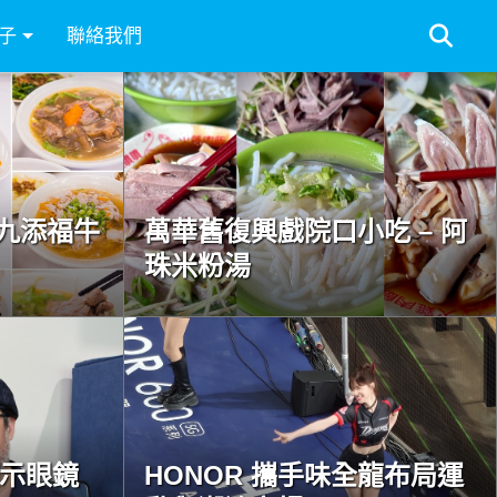
子
聯絡我們
九添福牛
萬華舊復興戲院口小吃 – 阿
珠米粉湯
慧顯示眼鏡
HONOR 攜手味全龍布局運