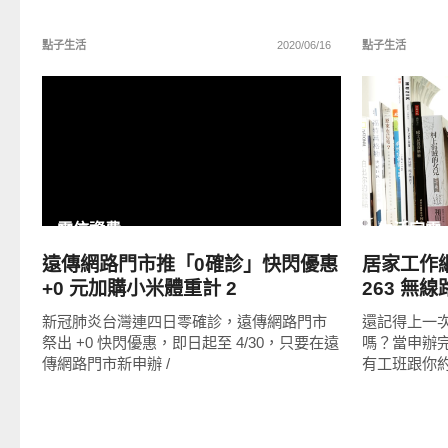
點子生活
2020/06/16
點子生活
READ
MORE
電信資費
生活家電
遠傳網路門市推「0確診」快閃優惠
居家工作網路
+0 元加購小米體重計 2
263 無
免安裝最
新冠肺炎台灣連四日零確診，遠傳網路門市
還記得上一
祭出 +0 快閃優惠，即日起至 4/30，只要在遠
嗎？當申辦
傳網路門市新申辦 /
有工班跟你