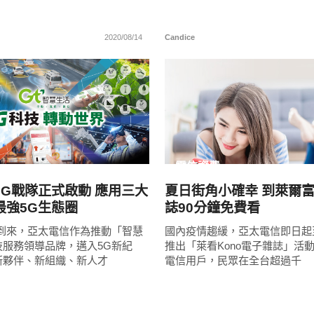
2020/08/14
Candice
READ
READ
MORE
MORE
電信資費
5G戰隊正式啟動 應用三大
夏日街角小確幸 到萊爾
最強5G生態圈
誌90分鐘免費看
將到來，亞太電信作為推動「智慧
國內疫情趨緩，亞太電信即日起至
技服務領導品牌，邁入5G新紀
推出「萊看Kono電子雜誌」活
新夥伴、新組織、新人才
電信用戶，民眾在全台超過千