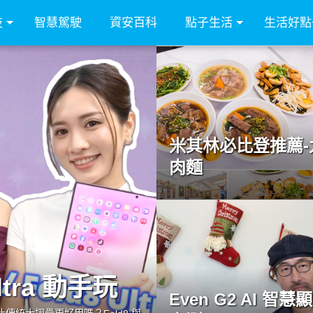
技
智慧駕駛
資安百科
點子生活
生活好點
米其林必比登推薦-
肉麵
Ultra 動手玩
Even G2 AI 智