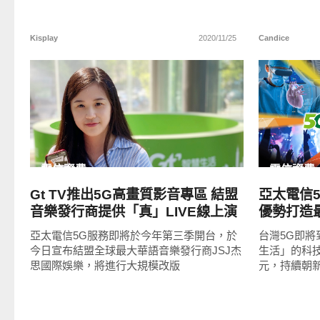
Kisplay
2020/11/25
Candice
READ
MORE
電信資費
電信資費
Gt TV推出5G高畫質影音專區 結盟
亞太電信
音樂發行商提供「真」LIVE線上演
優勢打造
唱會
亞太電信5G服務即將於今年第三季開台，於
台灣5G即
今日宣布結盟全球最大華語音樂發行商JSJ杰
生活」的科
思國際娛樂，將進行大規模改版
元，持續朝