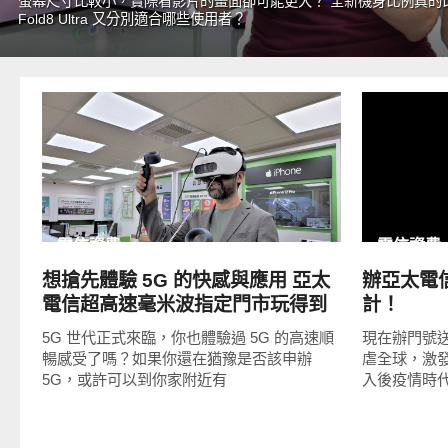
螢幕尺寸比較小，實際看影片的畫面卻可能更大？ 全新機身比例真的比傳
Fold8 Ultra 又分別適合哪些使用者？
READ
MORE
電信資費
電信資費
想搶先體驗 5G 的快感與應用 亞太
辦亞太電
電信超高速毫米波指定門市玩得到
計！
5G 世代正式來臨，你也體驗過 5G 的高速順
現在辦門號
暢感受了嗎？如果你還在猶豫是否該申辦
虐全球，激
5G，或許可以到你家附近有
入後疫情時