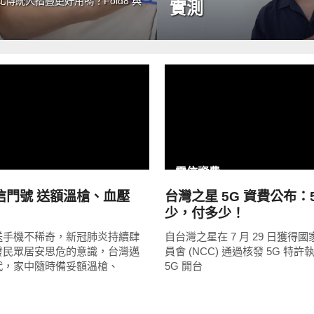
統大摺疊更好用嗎？Fold8 與
實測
READ
READ
MORE
MORE
電信資費
信門號 送額溫槍、血壓
台灣之星 5G 資費公布：
少，付多少！
送手機不稀奇，新冠肺炎持續肆
自台灣之星在 7 月 29 日獲得
發民眾居安思危的意識，台灣邁
員會 (NCC) 通過核發 5G 特
代，家中隨時備妥額溫槍、
5G 開台