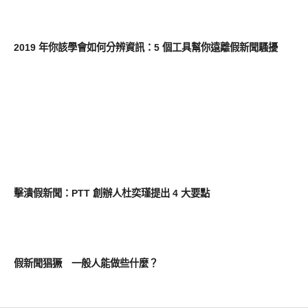
科技速報
2019 年你該學會如何分辨資訊：5 個工具幫你遠離假新聞騷擾
科技速報
擊潰假新聞：PTT 創辦人杜奕瑾提出 4 大要點
公共議題
假新聞猖獗 一般人能做些什麼？