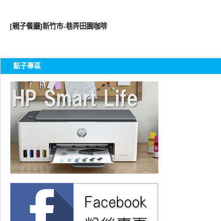
親子家庭兩性
[親子餐廳]新竹市-巷弄田園咖啡
點子專區