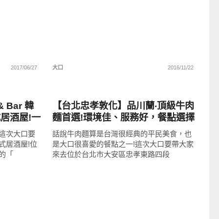
2017/06/27
大口
2016/11/22
好好吃
Bar 韓
【台北忠孝敦化】品川蘭‧頂級牛肉
居酒屋!一
麵首選!環境佳、服務好，餐點選擇
私人會所
多元!CHOICE帶骨牛肋排麵、斤餅
這次大口要
話說牛肉麵算是台灣很經典的平民美食，也
、各種大小
牛肉捲大推薦!
式居酒屋!位
是大口很喜愛的餐點之一!這次大口要帶大家
的「
來去位於台北市大安區忠孝東路四段