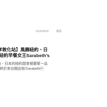
2016/09/28
大口
孝敦化站】風靡紐約、日
約早餐女王Sarabeth’s
店開幕啦!大推煙燻鮭魚班
約、日本的紐約甜食餐廳第一品
、法式吐司、奶油番茄濃
h’s終於來台開店啦!Sarabeth