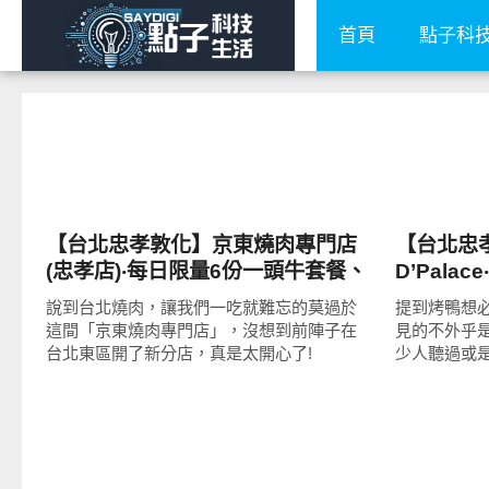
首頁
點子科
好好吃
好好吃
【台北忠孝敦化】京東燒肉專門店
【台北忠
(忠孝店)‧每日限量6份一頭牛套餐、
D’Pal
和牛雙人套餐必點!肉質好、口味
訂才吃得
說到台北燒肉，讓我們一吃就難忘的莫過於
提到烤鴨想
佳、專人代烤服務!
味好，聚
這間「京東燒肉專門店」，沒想到前陣子在
見的不外乎
台北東區開了新分店，真是太開心了!
少人聽過或