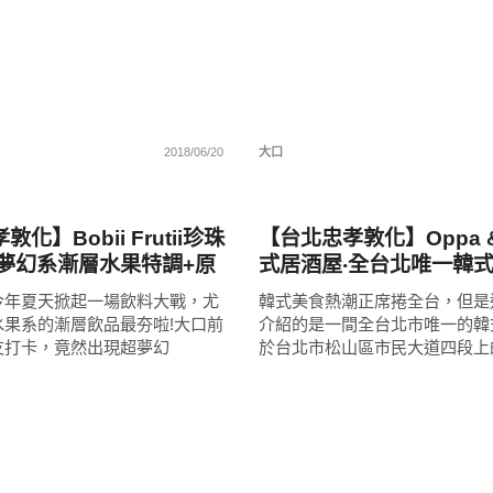
2018/06/20
大口
好好吃
化】Bobii Frutii珍珠
【台北忠孝敦化】Oppa & 
‧夢幻系漸層水果特調+原
式居酒屋‧全台北唯一韓式
珠!天然美味，好看又好喝!
次盡享韓式烤肉、酒吧、
今年夏天掀起一場飲料大戰，尤
韓式美食熱潮正席捲全台，但是
三種用餐環境!適合趴踢
水果系的漸層飲品最夯啦!大口前
介紹的是一間全台北市唯一的韓
聚會!
友打卡，竟然出現超夢幻
於台北市松山區市民大道四段上