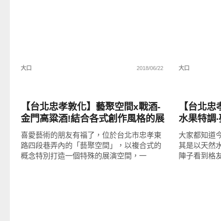
大口
2018/06/22
大口
好好吃
好好吃
【台北忠孝敦化】藝聚空間x戰酒-
【台北忠孝敦
金門高粱酒!結合各式創作風格的展
水果特調
演空間與文創餐飲，搭配茶酒盡享
創手工珍
喜愛藝術的朋友有福了，位於台北市忠孝東
大家都知道
視覺與味蕾的美好饗宴!
路四段巷弄內的「藝聚空間」，以複合式的
其是以天然
概念特別打造一個特殊的展演空間，一
陣子看到格