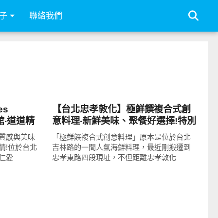
子
聯絡我們
好好吃
es
【台北忠孝敦化】極鮮饌複合式創
館‧道道精
意料理‧新鮮美味、聚餐好選擇!特別
選!
的龍膽石斑魯肉飯，青斑、卡啡醬
質感與美味
「極鮮饌複合式創意料理」原本是位於台北
香蟹推薦!
情!位於台北
吉林路的一間人氣海鮮料理，最近剛搬遷到
仁愛
忠孝東路四段現址，不但距離忠孝敦化