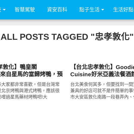
技
智慧駕駛
資安百科
點子生活
生活好點
ALL POSTS TAGGED "忠孝敦化"
好好吃
孝敦化】鴨皇閣
【台北忠孝敦化】Goodi
ace‧來自星馬的當歸烤鴨，預
Cuisine好米亞義法餐酒
到!星馬桌菜道道精彩、口
彩、鹹甜都美味的聚餐首
必大家都非常喜歡，但是台灣常
台北美食何其多，但要找到一間
餐新選擇!
是北京烤鴨與港式烤鴨，應該很
兼具的好店可就不是件簡單的事
是嚐過星馬藥材烤鴨吧!大
市大安區敦化南路一段巷弄內、