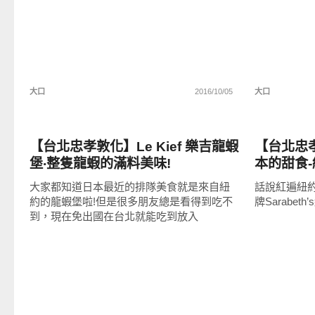
大口
2016/10/05
大口
好好吃
好好吃
【台北忠孝敦化】Le Kief 樂吉龍蝦
【台北忠
堡‧整隻龍蝦的滿料美味!
本的甜食-紐
台灣一號
大家都知道日本最近的排隊美食就是來自紐
話說紅遍紐
尼迪克蛋
約的龍蝦堡啦!但是很多朋友總是看得到吃不
牌Sarabet
湯!
到，現在免出國在台北就能吃到放入