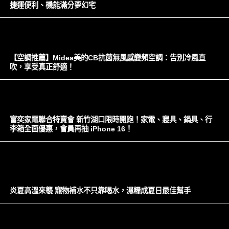
捷運便利、機能滿分夢幻宅
【空調推薦】Midea美的CB抗菌無風感變頻空調：告別冷風直
吹，享受真正舒適！
富奕家電聯合特賣會 新竹湖口限時開跑！家電、寢具、鍋具、行
李箱全面優惠，會員再抽 iPhone 16！
炎夏高溫來襲 寵物補水不只靠喝水，濕糧成夏日最佳幫手