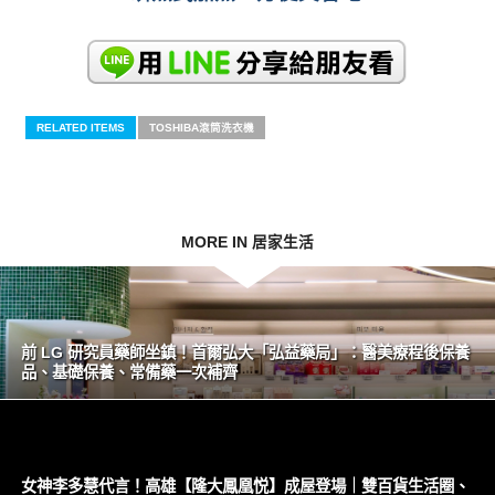
RELATED ITEMS
TOSHIBA滾筒洗衣機
MORE IN 居家生活
前 LG 研究員藥師坐鎮！首爾弘大「弘益藥局」：醫美療程後保養
品、基礎保養、常備藥一次補齊
女神李多慧代言！高雄【隆大鳳凰悦】成屋登場｜雙百貨生活圈、