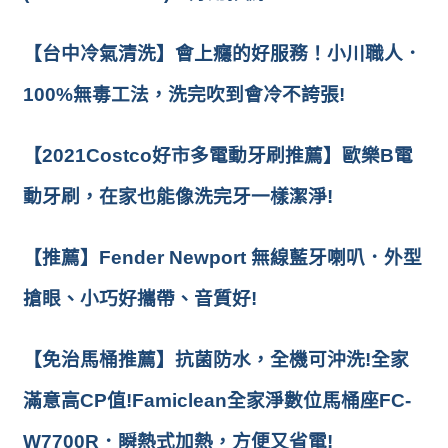
【台中冷氣清洗】會上癮的好服務！小川職人．
100%無毒工法，洗完吹到會冷不誇張!
【2021Costco好市多電動牙刷推薦】歐樂B電
動牙刷，在家也能像洗完牙一樣潔淨!
【推薦】Fender Newport 無線藍牙喇叭．外型
搶眼、小巧好攜帶、音質好!
【免治馬桶推薦】抗菌防水，全機可沖洗!全家
滿意高CP值!Famiclean全家淨數位馬桶座FC-
W7700R．瞬熱式加熱，方便又省電!