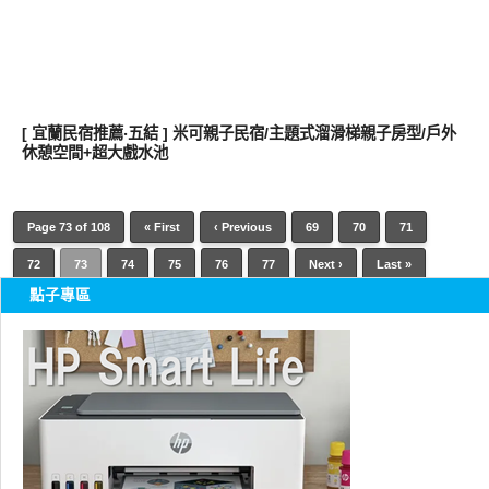
好旅行
[ 宜蘭民宿推薦‧五結 ] 米可親子民宿/主題式溜滑梯親子房型/戶外
休憩空間+超大戲水池
Page 73 of 108
« First
‹ Previous
69
70
71
72
73
74
75
76
77
Next ›
Last »
點子專區