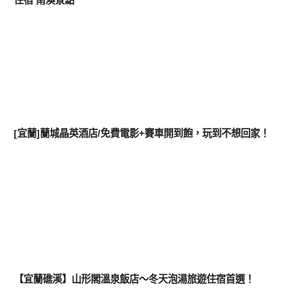
住宿 南澳景點
好好吃
[宜蘭]蘭城晶英酒店/免費電影+賽車開到飽，玩到不想回家！
好好吃
【宜蘭礁溪】山形閣溫泉飯店～冬天泡湯旅遊住宿首選！