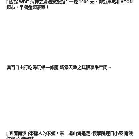
[ 函館 WBF 海神之湯溫泉旅館 ] 一晚 1000 元，鄰近車站和AEON
超市，早餐還超豪華！
好好吃
澳門自由行吃喝玩樂一條龍‧新濠天地之無限享樂空間 ~
好好吃
[ 宜蘭南澳 ]來獵人的家鄉，來一場山海遠足~慢學院迎日小築 南澳