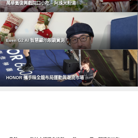
萬華舊復興戲院口小吃 – 阿珠米粉湯
Even G2 AI 智慧顯示眼鏡實測
HONOR 攜手味全龍布局運動與潮流市場
好好吃