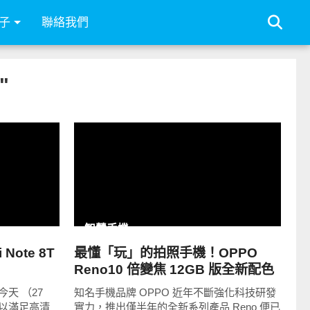
子
聯絡我們
"
READ
MORE
智慧手機
ote 8T
最懂「玩」的拍照手機！OPPO
Reno10 倍變焦 12GB 版全新配色
「海洋之心」
天 （27
知名手機品牌 OPPO 近年不斷強化科技研發
以滿足高清
實力，推出僅半年的全新系列產品 Reno 便已