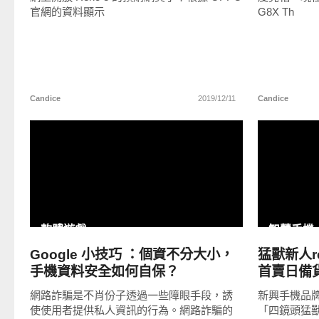
官網的資料顯示
G8X Th
Candice
2019/12/11
Candice
READ
MORE
軟體遊戲
智慧手機
Google 小技巧 ：個資不分大小，
猛獸新人re
手機資料安全如何自保？
首賣日備貨
光！
網路詐騙是不肖份子透過一些障眼手段，誘
新興手機品牌 
使使用者提供私人資訊的行為。網路詐騙的
「四鏡頭猛獸系