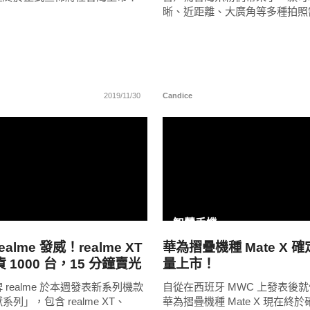
晰、近距離、大廣角等多種拍照
2019/11/30
Candice
READ
READ
MORE
MORE
智慧手機
alme 發威！realme XT
華為摺疊機種 Mate X 確
 1000 台，15 分鐘賣光
量上市！
realme 於本週發表新系列機款
自從在西班牙 MWC 上發表後
列」，包含 realme XT、
華為摺疊機種 Mate X 現在終