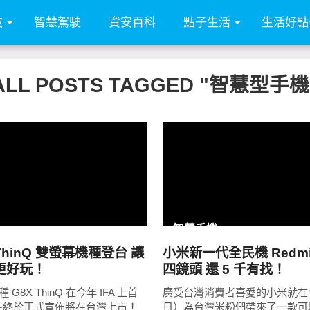
技
智慧駕駛
資安百科
點子生活
生活好點
ALL POSTS TAGGED "智慧型手機
READ
READ
MORE
MORE
智慧手機
 ThinQ 雙螢幕機種登台 讓
小米新一代全民機 Redmi N
更好玩！
四鏡頭 還 5 千有找！
 G8X ThinQ 在今年 IFA 上首
廣受台灣消費者喜愛的小米就在今
在終於正式宣佈將在台灣上市！
日）為台灣米粉們帶來了一款可