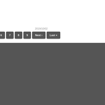
2019/10/02
6
7
8
9
Next ›
Last »