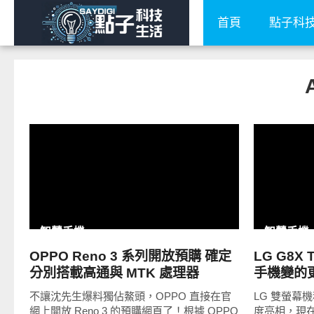
首頁
點子科
READ
MORE
智慧手機
智慧手機
OPPO Reno 3 系列開放預購 確定
LG G8X
分別搭載高通與 MTK 處理器
手機變的
不讓沈先生爆料獨佔鰲頭，OPPO 直接在官
LG 雙螢幕機種
網上開放 Reno 3 的預購網頁了！根據 OPPO
度亮相，現