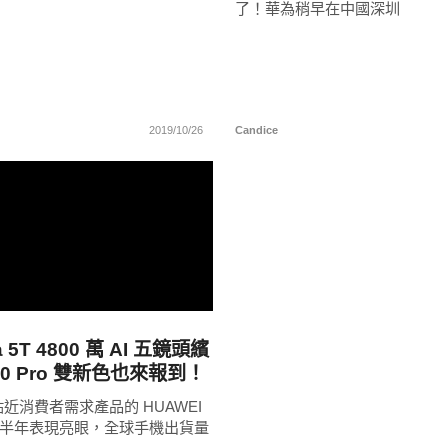
了！華為稍早在中國深圳
2019/10/26
Candice
READ
MORE
 5T 4800 萬 AI 五鏡頭繽
30 Pro 雙新色也來報到！
近消費者需求產品的 HUAWEI
 年上半年表現亮眼，全球手機出貨量