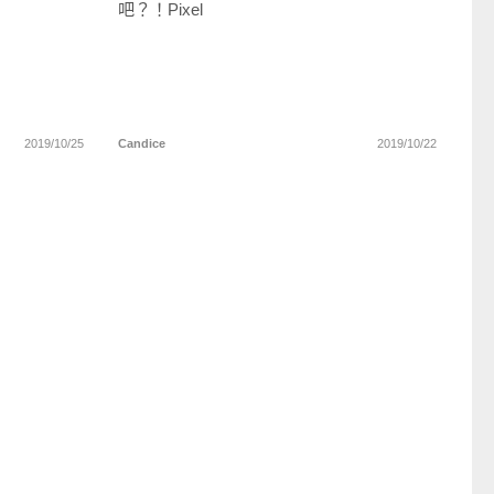
吧？！Pixel
2019/10/25
Candice
2019/10/22