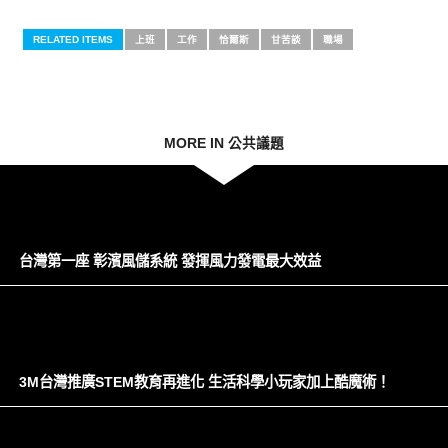
RELATED ITEMS
上班
工作
恰爾斯
甘苦談
職場
MORE IN 公共議題
台灣第一座 彰濱風儲系統 發揮風力發電最大效益
3M台灣推廣STEM教育再進化 生活科學小玩家加上酷魔術！