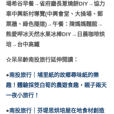
場希谷早餐→省府廳長蔥燒餅DIY→協力
車中興新村導覽(中興會堂、大操場、郵
票牆、綠色隧道)→午餐：陳媽媽麵館→
熊愛呷冰天然水果冰棒DIY→日晨咖啡烘
培→台中高鐵
☆呆呆齡南投旅行延伸閱讀：
●
南投旅行｜埔里紙的故鄉尋味紙的樂
趣！體驗採筊白筍的農遊食趣，親子兩天
一夜小旅行！
●
南投旅行｜芬堤思烘培屋在地食材創造