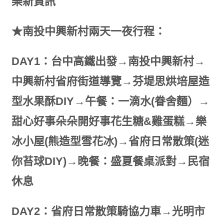
樂新資訊
★南投中興新村兩天一夜行程：
DAY1：台中高鐵出發→南投中興新村→
中興新村省府街道導覽→芬堤思烘培屋造
型水果酥DIY→午餐：一滴水(眷舍麵）→
甜心好事朵朵開好事花生糖&雞蛋糕→樂
冰小屋(熊造型雪花冰)→省府日常散策(迷
你苔球DIY)→晚餐：盛夏餐桌派對→民宿
休息
DAY2：省府日常散策騎協力車→光明市