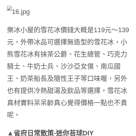
樂冰小屋的雪花冰價錢大概是119元～139
元，外帶冰品可選擇無造型的雪花冰，小
熊雪花冰有抹茶公爵、花生總管、巧克力
騎士、牛奶士兵、沙沙亞女僕、南瓜國
王、奶茶船長及隨性王子等口味喔，另外
也有提供冷熱甜湯及飲品等選擇，雪花冰
真材實料呆呆齡真心覺得價格一點也不貴
呢。
▲省府日常散策-迷你苔球DIY