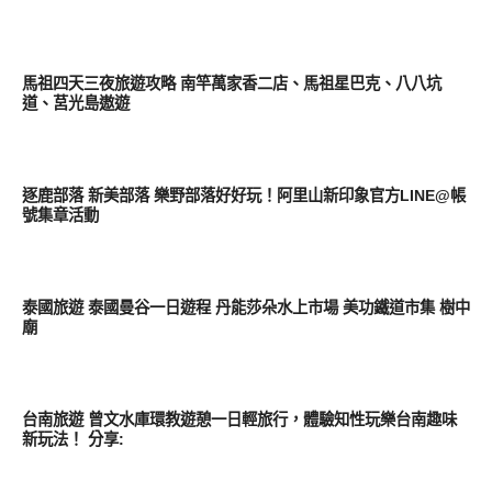
好好吃
馬祖四天三夜旅遊攻略 南竿萬家香二店、馬祖星巴克、八八坑
道、莒光島遨遊
好好吃
逐鹿部落 新美部落 樂野部落好好玩！阿里山新印象官方LINE@帳
號集章活動
好好吃
泰國旅遊 泰國曼谷一日遊程 丹能莎朵水上市場 美功鐵道市集 樹中
廟
好好吃
台南旅遊 曾文水庫環教遊憩一日輕旅行，體驗知性玩樂台南趣味
新玩法！ 分享: