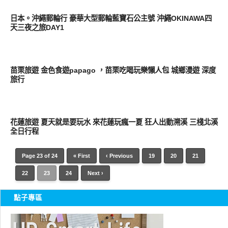
好好吃
日本。沖繩郵輪行 豪華大型郵輪藍寶石公主號 沖繩OKINAWA四
天三夜之旅DAY1
好好吃
苗栗旅遊 金色食遊papago ，苗栗吃喝玩樂懶人包 城鄉漫遊 深度
旅行
好好玩
花蓮旅遊 夏天就是要玩水 來花蓮玩瘋一夏 狂人出動溯溪 三棧北溪
全日行程
Page 23 of 24
« First
‹ Previous
19
20
21
22
23
24
Next ›
點子專區