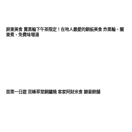
好好吃
屏東美食 賣黑輪下午茶限定！在地人最愛的銅板美食 炸黑輪、關
東煮、免費味増湯
好好吃
苗栗一日遊 双峰草堂銅鑼燒 客家阿財米食 錦香餅舖