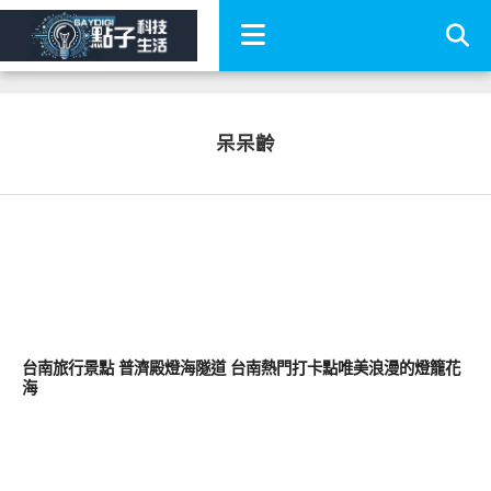
呆呆齡
好好玩
台南旅行景點 普濟殿燈海隧道 台南熱門打卡點唯美浪漫的燈籠花
海