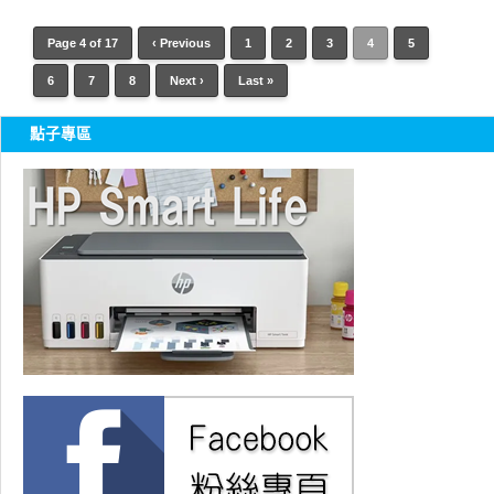
Page 4 of 17
‹ Previous
1
2
3
4
5
6
7
8
Next ›
Last »
點子專區