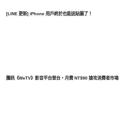
軟體遊戲
[LINE 更新] iPhone 用戶終於也能送貼圖了！
軟體遊戲
騰訊《WeTV》影音平台登台，月費 NT$90 搶攻消費者市場
軟體遊戲