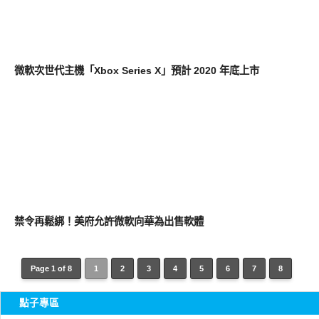
軟體遊戲
微軟次世代主機「Xbox Series X」預計 2020 年底上市
平板筆電電腦
禁令再鬆綁！美府允許微軟向華為出售軟體
Page 1 of 8
1
2
3
4
5
6
7
8
點子專區